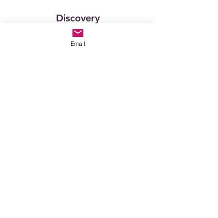
Discovery
15 min
Email
10,90
10,90 £GB
livres
sterling
Réserver
Consultation Access
15 min
19,90
19,90 £GB
livres
sterling
Réserver